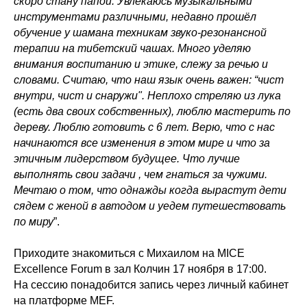
скоро стану папой. Увлекаюсь музыкальными
инструментами различными, недавно прошёл
обучение у шамана техникам звуко-резонансной
терапии на тибетский чашах. Много уделяю
внимания воспитанию и этике, слежу за речью и
словами. Считаю, что наш язык очень важен: “чист
внутри, чист и снаружи". Неплохо стреляю из лука
(есть два своих собственных), люблю мастерить по
дереву. Люблю готовить с 6 лет. Верю, что с нас
начинаются все изменения в этом мире и что за
этичным лидерством будущее. Что лучше
выполнять свои задачи , чем гнаться за чужими.
Мечтаю о том, что однажды когда вырастут дети
сядем с женой в автодом и уедем путешествовать
по миру
”.
Приходите знакомиться с Михаилом на MICE
Excellence Forum в зал Колчин 17 ноября в 17:00.
На сессию понадобится запись через личный кабинет
на платформе MEF.