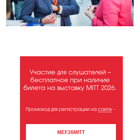
Участие для слушателей –
бесплатное при наличие
билета на выставку MITT 2026.
Промокод для регистрации на
сайте
-
MEF26MITT