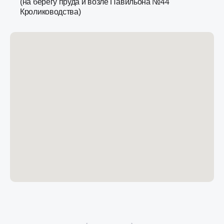
(на берегу пруда и возле Павильона №44
Кролиководства)