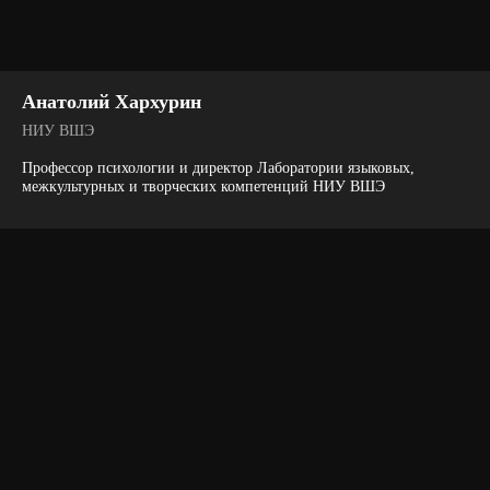
архитекторов 20-30-х годов XX в
опередили свое время на многие
десятилетия?
Сколько всего в нашей стране и в
Анатолий Хархурин
мире построено сталинских высоток?
НИУ ВШЭ
И сколько могло бы быть построено
еще?
Профессор психологии и директор Лаборатории языковых,
межкультурных и творческих компетенций НИУ ВШЭ
В виртуальной реальности Вы
увидите проекты первых советских
небоскребов, которые хотя и
остались только на бумаге, но
заложенные в них идеи воплотились
во многих современных проектах.