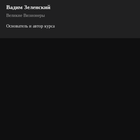
Вадим Зеленский
Великие Визионеры
Основатель и автор курса
12:15 — Подача автобуса в Апарт-
отель «Анис STYLE» МонАрх
Хорошевский.