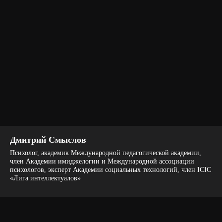
13:45 — Подача автобуса в отель
HYATT REGENCY MOSCOW
Дмитрий Смыслов
PETROVSKY PARK. Адрес:
Психолог, академик Международной педагогической академии,
Ленинградский просп., 36, стр. 33
член Академии имиджелогии и Международной ассоциации
психологов, эксперт Академии социальных технологий, член ICIC
«Лига интеллектуалов»
14:00 — Отъезд по маршруту № 2