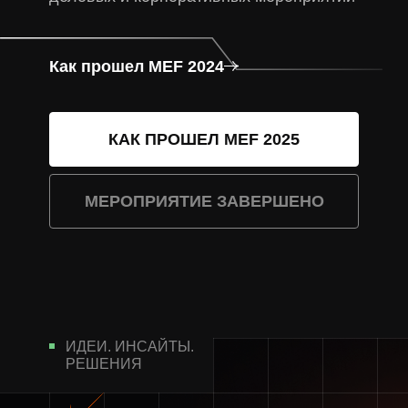
К
а
к
п
р
о
ш
е
л
M
E
F
2
0
2
4
К
а
к
п
р
о
ш
е
л
M
E
F
2
0
2
4
КАК ПРОШЕЛ MEF 2025
МЕРОПРИЯТИЕ ЗАВЕРШЕНО
ИДЕИ. ИНСАЙТЫ.
РЕШЕНИЯ