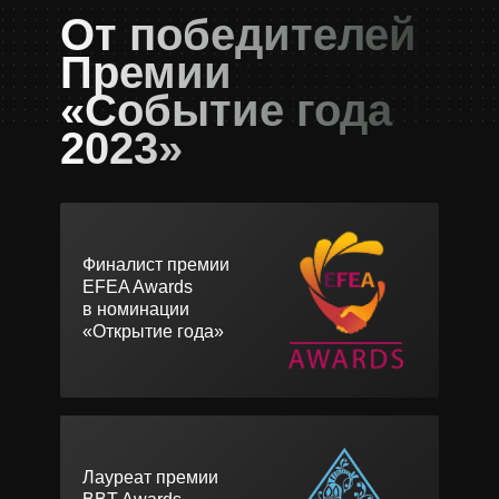
От победителей
Премии
«Событие года
2023»
Финалист премии
EFEA Awards
в номинации
«Открытие года»
Лауреат премии