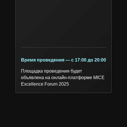
Время проведения — с 17:00 до 20:00
Площадка проведения будет
объявлена на онлайн-платформе MICE
Excellence Forum 2025
КРАТКАЯ ПРОГРАММА
ВАРИАНТЫ ЭКСКУРСИЙ
ДЛЯ УЧАСТНИКОВ MEF
Основной
Инсентивный
Зал Regency
Основная сцена MEF