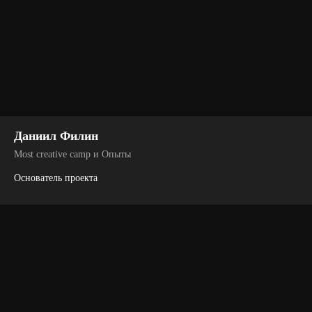
Адрес: 3-я Хорошёвская ул., 23А
12:30 — Отъезд по маршруту № 3
Даниил Филин
Most creative camp и Опыты
Основатель проекта