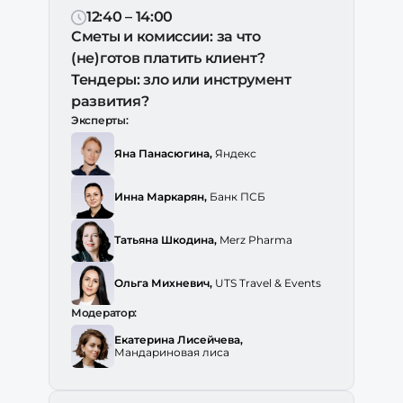
12:40 – 14:00
Сметы и комиссии: за что
(не)готов платить клиент?
Тендеры: зло или инструмент
развития?
Эксперты:
Яна Панасюгина,
Яндекс
Инна Маркарян,
Банк ПСБ
Татьяна Шкодина,
Merz Pharma
Ольга Михневич,
UTS Travel & Events
Модератор:
Екатерина Лисейчева,
Мандариновая лиса