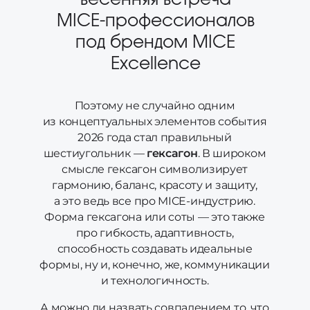
весенняя встреча
MICE-профессионалов
под брендом MICE
Excellence
Поэтому не случайно одним
из концептуальных элементов события
2026 года стал правильный
шестиугольник —
гексагон
. В широком
смысле гексагон символизирует
гармонию, баланс, красоту и защиту,
а это ведь все про MICE-индустрию.
Форма гексагона или соты — это также
про гибкость, адаптивность,
способность создавать идеальные
формы, ну и, конечно, же, коммуникации
и технологичность.
А можно ли назвать совпадением то, что