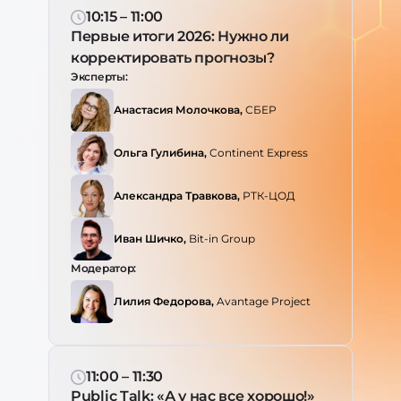
10:15 – 11:00
Первые итоги 2026: Нужно ли
корректировать прогнозы?
Эксперты:
Анастасия Молочкова,
СБЕР
Ольга Гулибина,
Continent Express
Александра Травкова,
РТК-ЦОД
Иван Шичко,
Bit-in Group
Модератор:
Лилия Федорова,
Avantage Project
11:00 – 11:30
Public Talk: «А у нас все хорошо!»